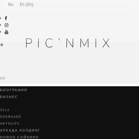
En
Ru
En
(
)
PIC’NMIX
БИОГРАФИЯ
БИЗНЕС
SELA
GRONDARD
Производитель развивающих детских игрушек.
ANYSHIPS
АРКАДА ХОЛДИНГ
НОВОЕ СОЙКИНО