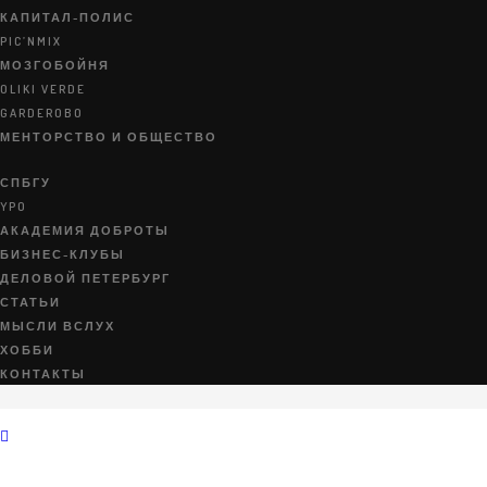
КАПИТАЛ-ПОЛИС
PIC’NMIX
Previous Project
МОЗГОБОЙНЯ
Next Project
OLIKI VERDE
GARDEROBO
МЕНТОРСТВО И ОБЩЕСТВО
СПБГУ
YPO
АКАДЕМИЯ ДОБРОТЫ
БИЗНЕС-КЛУБЫ
ДЕЛОВОЙ ПЕТЕРБУРГ
СТАТЬИ
2020 © Аркадий Пекаревский
МЫСЛИ ВСЛУХ
ХОББИ
КОНТАКТЫ