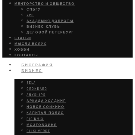
МЕНТОРСТВО И ОБЩЕСТВО
СПБГУ
YPO
АКАДЕМИЯ ДОБРОТЫ
БИЗНЕС-КЛУБЫ
ДЕЛОВОЙ ПЕТЕРБУРГ
СТАТЬИ
МЫСЛИ ВСЛУХ
ХОББИ
КОНТАКТЫ
БИОГРАФИЯ
БИЗНЕС
SELA
GRONDARD
ANYSHIPS
АРКАДА ХОЛДИНГ
НОВОЕ СОЙКИНО
КАПИТАЛ-ПОЛИС
PIC’NMIX
МОЗГОБОЙНЯ
OLIKI VERDE