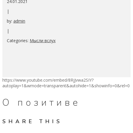
24.01.2021
|
by:
admin
|
Categories:
Мысли вслух
https://www.youtube.com/embed/8RjJvwa2SIY?
autoplay=1&wmode=transparent&autohide=1&showinfo=0&rel=0
О позитиве
SHARE THIS