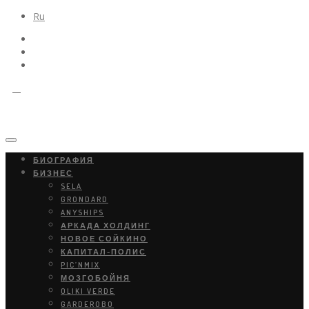
Ru
БИОГРАФИЯ
БИЗНЕС
SELA
GRONDARD
ANYSHIPS
АРКАДА ХОЛДИНГ
НОВОЕ СОЙКИНО
КАПИТАЛ-ПОЛИС
PIC’NMIX
МОЗГОБОЙНЯ
OLIKI VERDE
GARDEROBO