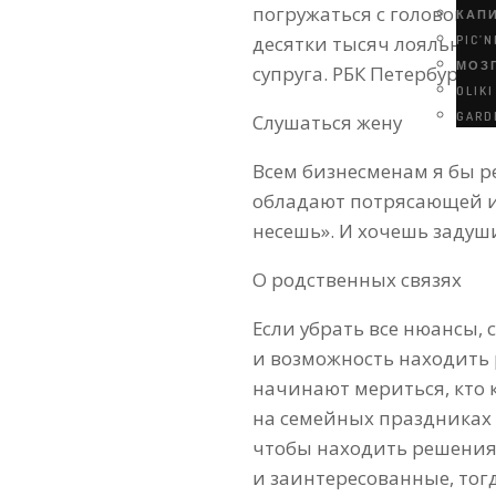
погружаться с головой. В
КАП
десятки тысяч лояльных 
PIC’N
МОЗ
супруга. РБК Петербург 
OLIKI
GARD
Слушаться жену
Всем бизнесменам я бы р
обладают потрясающей ин
несешь». И хочешь задуши
О родственных связях
Если убрать все нюансы,
и возможность находить 
начинают мериться, кто к
на семейных праздниках н
чтобы находить решения.
и заинтересованные, тогд