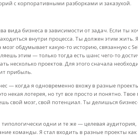
торий с корпоративными разборками и заказухой.
а вида бизнеса в зависимости от задач. Если ты хо
аходиться внутри процесса. Ты должен этим жить. Я
а мозг обдумывает какую-то историю, связанную с Sel
ляешь этим — только тогда есть шанс чего-то дости
ть несколько проектов. Для этого сначала необход
ит прибыль.
ес — когда я одновременно вхожу в разные проекты
то некая лотерея, но тут все просто и понятно. Твое
уешь свой мозг, свой потенциал. Ты делишься бизн
 типологически одни и те же — целевая аудитория,
ие команды. Я стал входить в разные проекты как к