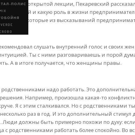
ыступая на открытой лекции, Пекаревский рассказал
ИТАЛ-ПОЛИС
покупателей и какую роль в жизни предпринимател
MIX
ГОБОЙНЯ
приводит некоторые из высказываний предпринимат
 VERDE
EROBO
екомендовал слушать внутренний голос и своих же
туицией. Ты с ними разговариваешь и порой думае
ть. А в итоге получается, что женщины правы.
 с родственниками надо работать. Это дополнитель
решения. Например, произошла какая-то конфликт
руче. Я с этим сталкивался. Но с родственниками т
есколько раз в год. И это дополнительный стимул д
 Люди должны быть примерно похожи по духу: если
а с родственниками работать более спокойно. Во вс