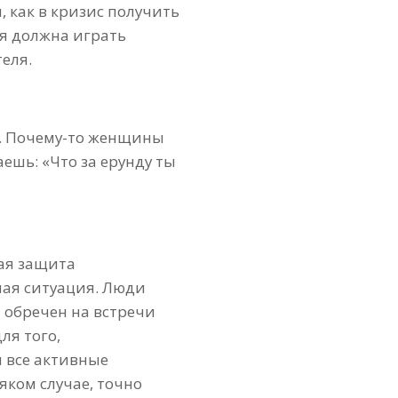
, как в кризис получить
я должна играть
еля.
н. Почему-то женщины
шь: «Что за ерунду ты
ная защита
ная ситуация. Люди
ы обречен на встречи
ля того,
 все активные
яком случае, точно