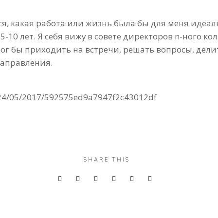
ся, какая работа или жизнь была бы для меня идеал
5-10 лет. Я себя вижу в совете директоров n-ного к
 мог бы приходить на встречи, решать вопросы, дел
направления.
z/24/05/2017/592575ed9a7947f2c43012df
SHARE THIS