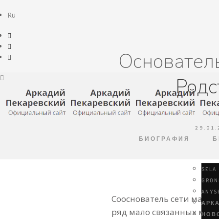
Ru
Основатель
Родс
29.01
БИОГРАФИЯ
Б
SELA
GRON
ANYS
Сооснователь сети магаз
АРК
ряд мало связанных межд
НОВ