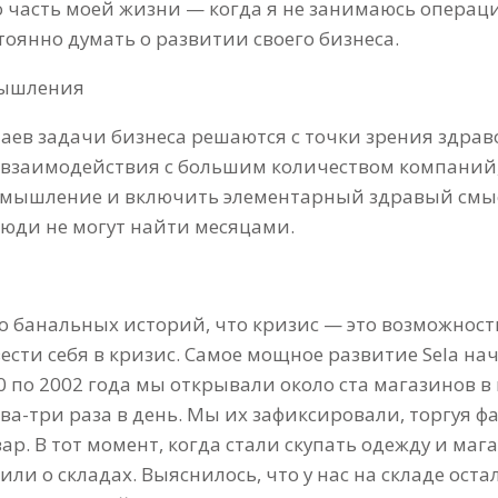
то часть моей жизни — когда я не занимаюсь опер
тоянно думать о развитии своего бизнеса.
мышления
чаев задачи бизнеса решаются с точки зрения здрав
 взаимодействия с большим количеством компаний,
-мышление и включить элементарный здравый смысл
люди не могут найти месяцами.
о банальных историй, что кризис — это возможность.
вести себя в кризис. Самое мощное развитие Sela на
00 по 2002 года мы открывали около ста магазинов в 
ва-три раза в день. Мы их зафиксировали, торгуя ф
р. В тот момент, когда стали скупать одежду и маг
ли о складах. Выяснилось, что у нас на складе оста