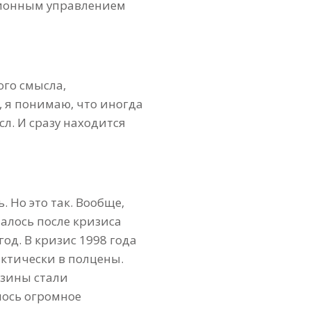
ационным управлением
ого смысла,
 я понимаю, что иногда
. И сразу находится
 Но это так. Вообще,
чалось после кризиса
год. В кризис 1998 года
актически в полцены.
азины стали
лось огромное