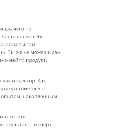
чешь чего-то
 часто ловил себя
a. Если ты сам
чь. Ты же не можешь сам
имо найти продукт,
 как инвестор. Как
 присутствие здесь
ес-опытом, накопленным
 маркетинг,
онсультант, эксперт,