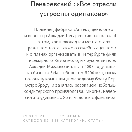
Пекаревский : «Все отрасли
устроены одинаково»
Владелец фабрики «Ацтек», девелопер
и инвестор Аркадий Пекаревский рассказал dp.ru
о том, как шоколадная мечта стала
реальностью, а также о семейных ценностях
и о планах организовать в Петербурге филиал
всемирного Клуба молодых руководителей.
Аркадий Михайлович, вы в 2008 году вышли
из бизнеса Sela с оборотом $200 млн, продав
половину компании двоюродному брату Борису
Остроброду, и занялись развитием небольшого
кондитерского производства. Многие, наверное,
сильно удивились. Хотя человек с фамилией […]
29.01.2021
|
BY:
ADMIN
|
CATEGORIES:
БЕЗ КАТЕГОРИИ
,
СТАТЬИ