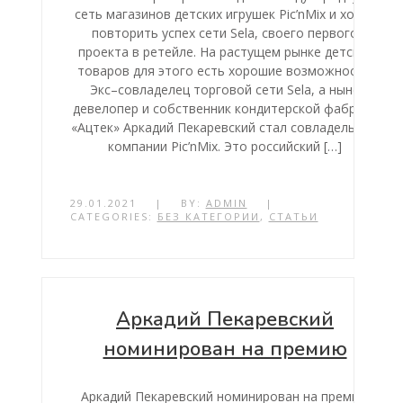
сеть магазинов детских игрушек Pic’nMix и хочет
повторить успех сети Sela, своего первого
проекта в ретейле. На растущем рынке детских
товаров для этого есть хорошие возможности.
Экс–совладелец торговой сети Sela, а ныне
девелопер и собственник кондитерской фабрики
«Ацтек» Аркадий Пекаревский стал совладельцем
компании Pic’nMix. Это российский […]
29.01.2021
|
BY:
ADMIN
|
CATEGORIES:
БЕЗ КАТЕГОРИИ
,
СТАТЬИ
Аркадий Пекаревский
номинирован на премию
Аркадий Пекаревский номинирован на премию