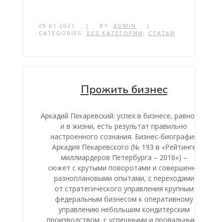
29.01.2021
|
BY:
ADMIN
|
CATEGORIES:
БЕЗ КАТЕГОРИИ
,
СТАТЬИ
Прожить бизнес
Аркадий Пекаревский: успех в бизнесе, равно как
и в жизни, есть результат правильно
настроенного сознания. Бизнес-биография
Аркадия Пекаревского (№ 193 в «Рейтинге
миллиардеров Петербурга – 2016») –
сюжет с крутыми поворотами и совершенно
разноплановыми опытами, с переходами
от стратегического управления крупным
федеральным бизнесом к оперативному
управлению небольшим кондитерским
производством, с успешными и провальными