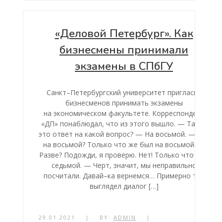
«Деловой Петербург». Как
бизнесмены принимали
экзамены в СПбГУ
Санкт–Петербургский университет пригласил
бизнесменов принимать экзамены
на экономическом факультете. Корреспондент
«ДП» понаблюдал, что из этого вышло. — Так, а
это ответ на какой вопрос? — На восьмой. — Как
на восьмой? Только что же был на восьмой. —
Разве? Подожди, я проверю. Нет! Только что был
седьмой. — Черт, значит, мы неправильно
посчитали. Давай–ка вернемся… Примерно так
выглядел диалог […]
29.01.2021
|
BY:
ADMIN
|