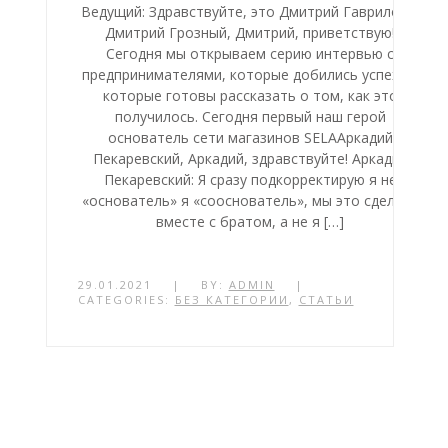
Ведущий: Здравствуйте, это Дмитрий Гаврилов и
Дмитрий Грозный, Дмитрий, приветствую!
Сегодня мы открываем серию интервью с
предпринимателями, которые добились успеха и
которые готовы рассказать о том, как это
получилось. Сегодня первый наш герой
основатель сети магазинов SELAАркадий
Пекаревский, Аркадий, здравствуйте! Аркадий
Пекаревский: Я сразу подкорректирую я не
«основатель» я «сооснователь», мы это сделали
вместе с братом, а не я […]
29.01.2021
|
BY:
ADMIN
|
CATEGORIES:
БЕЗ КАТЕГОРИИ
,
СТАТЬИ