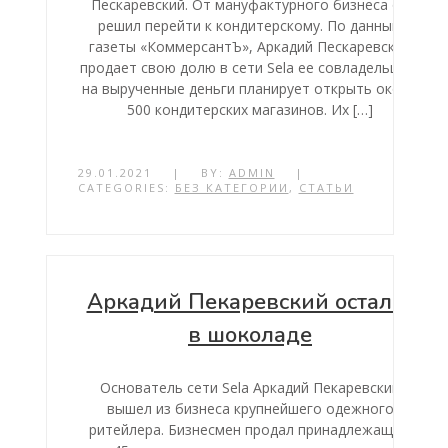
Пескаревский. От мануфактурного бизнеса он
решил перейти к кондитерскому. По данным
газеты «КоммерсантЪ», Аркадий Пескаревский
продает свою долю в сети Sela ее совладельцу, а
на вырученные деньги планирует открыть около
500 кондитерских магазинов. Их […]
29.01.2021
|
BY:
ADMIN
|
CATEGORIES:
БЕЗ КАТЕГОРИИ
,
СТАТЬИ
Аркадий Пекаревский остался
в шоколаде
Основатель сети Sela Аркадий Пекаревский
вышел из бизнеса крупнейшего одежного
ритейлера. Бизнесмен продал принадлежащую