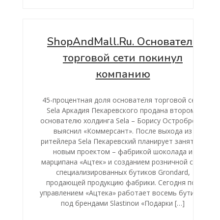
ShopAndMall.Ru. Основатель
торговой сети покинул
компанию
45-процентная доля основателя торговой сети
Sela Аркадия Пекаревского продана второму
основателю холдинга Sela – Борису Остроброду,
выяснил «Коммерсант». После выхода из
ритейлера Sela Пекаревский планирует заняться
новым проектом – фабрикой шоколада и
марципана «Ацтек» и созданием розничной сети
специализированных бутиков Grondard,
продающей продукцию фабрики. Сегодня под
управлением «Ацтека» работает восемь бутиков
под брендами Slastinoи «Подарки […]