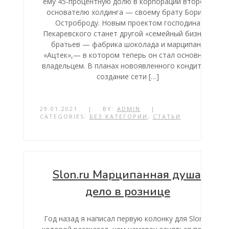
ему 45-процентную долю в корпорации второму
основателю холдинга — своему брату Борису
Остроброду. Новым проектом господина
Пекаревского станет другой «семейный бизнес»
братьев — фабрика шоколада и марципана
«Ацтек»,— в котором теперь он стал основным
владельцем. В планах новоявленного кондитера
создание сети […]
29.01.2021
|
BY:
ADMIN
|
CATEGORIES:
БЕЗ КАТЕГОРИИ
,
СТАТЬИ
Slon.ru Марципанная душа:
дело в рознице
Год назад я написал первую колонку для Slon, в