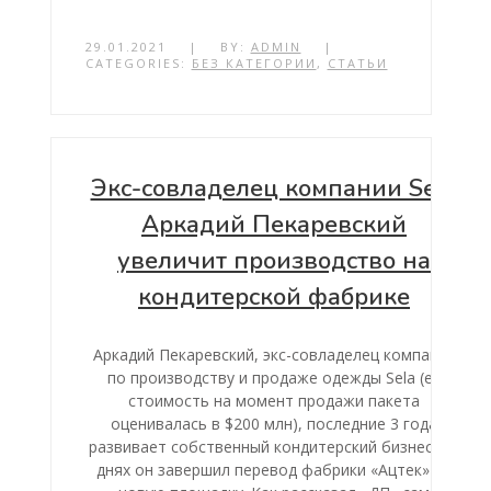
29.01.2021
|
BY:
ADMIN
|
CATEGORIES:
БЕЗ КАТЕГОРИИ
,
СТАТЬИ
Экс-совладелец компании Sela
Аркадий Пекаревский
увеличит производство на
кондитерской фабрике
Аркадий Пекаревский, экс-совладелец компании
по производству и продаже одежды Sela (ее
стоимость на момент продажи пакета
оценивалась в $200 млн), последние 3 года
развивает собственный кондитерский бизнес. На
днях он завершил перевод фабрики «Ацтек» на