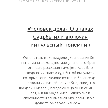
CATEGORIES:
БЕЗ КАТЕГОРИИ
,
СТАТЬИ
«Человек дела». О знаках
Судьбы или включая
импульсный приемник
Основатель и экс-владелец корпорации Sela,
ныне глава шоколадно-марципанового бренда
Grondard рассказал Тимофею Каребе о
следовании знакам судьбы, об импульсах,
которые ловит человечество, и балансе для
нескольких жизней Есть наблюдение, что
предприниматель, всегда ощущающий себя на 35
лет, и в 80 будет иметь много сил и
способностей заниматься бизнесом. Что вы
думаете об этом? Бизнес – […]