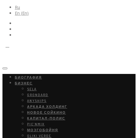
Ru
En
(
En
)
БИОГРАФИЯ
БИЗНЕС
SELA
GRONDARD
ANYSHIPS
АРКАДА ХОЛДИНГ
НОВОЕ СОЙКИНО
КАПИТАЛ-ПОЛИС
PIC’NMIX
МОЗГОБОЙНЯ
OLIKI VERDE