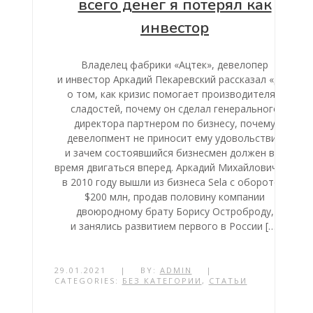
всего денег я потерял как
инвестор
Владелец фабрики «Ацтек», девелопер
и инвестор Аркадий Пекаревский рассказал «ДП»
о том, как кризис помогает производителям
сладостей, почему он сделал генерального
директора партнером по бизнесу, почему
девелопмент не приносит ему удовольствия
и зачем состоявшийся бизнесмен должен все
время двигаться вперед. Аркадий Михайлович, вы
в 2010 году вышли из бизнеса Sela с оборотом
$200 млн, продав половину компании
двоюродному брату Борису Остроброду,
и занялись развитием первого в России […]
29.01.2021
|
BY:
ADMIN
|
CATEGORIES:
БЕЗ КАТЕГОРИИ
,
СТАТЬИ