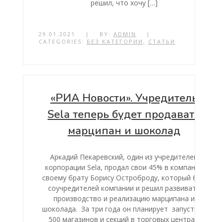
решил, что хочу […]
29.01.2021
|
BY:
ADMIN
|
CATEGORIES:
БЕЗ КАТЕГОРИИ
,
СТАТЬИ
«РИА Новости». Учредитель
Sela теперь будет продавать
марципан и шоколад
Аркадий Пекаревский, один из учредителей
корпорации Sela, продал свои 45% в компании
своему брату Борису Остроброду, который был
соучредителей компании и решил развивать
производство и реализацию марципана и
шоколада. За три года он планирует запустить
500 магазинов и секций в торговых центрах.