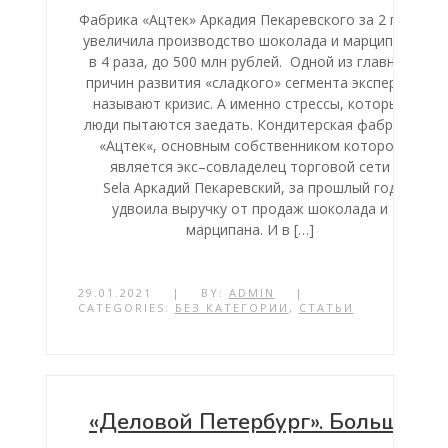
Фабрика «Ацтек» Аркадия Пекаревского за 2 года
увеличила производство шоколада и марципана
в 4 раза, до 500 млн рублей. Одной из главных
причин развития «сладкого» сегмента эксперты
называют кризис. А именно стрессы, которые
люди пытаются заедать. Кондитерская фабрика
«Ацтек«, основным собственником которой
является экс–совладелец торговой сети
Sela Аркадий Пекаревский, за прошлый год
удвоила выручку от продаж шоколада и
марципана. И в […]
29.01.2021
|
BY:
ADMIN
|
CATEGORIES:
БЕЗ КАТЕГОРИИ
,
СТАТЬИ
«Деловой Петербург». Больше