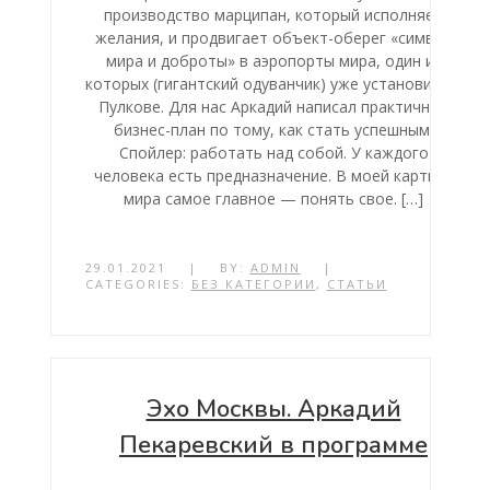
производство марципан, который исполняет
желания, и продвигает объект-оберег «символ
мира и доброты» в аэропорты мира, один из
которых (гигантский одуванчик) уже установили в
Пулкове. Для нас Аркадий написал практичный
бизнес-план по тому, как стать успешным.
Спойлер: работать над собой. У каждого
человека есть предназначение. В моей картине
мира самое главное — понять свое. […]
29.01.2021
|
BY:
ADMIN
|
CATEGORIES:
БЕЗ КАТЕГОРИИ
,
СТАТЬИ
Эхо Москвы. Аркадий
Пекаревский в программе