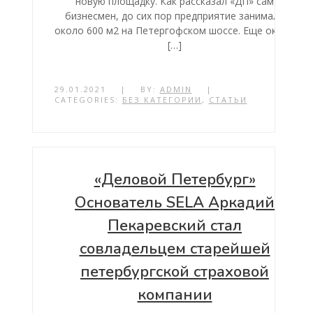
новую площадку. Как рассказал «ДП» сам
бизнесмен, до сих пор предприятие занимало
около 600 м2 на Петергофском шоссе. Еще около
[…]
29.01.2021
|
BY:
ADMIN
|
CATEGORIES:
БЕЗ КАТЕГОРИИ
,
СТАТЬИ
«Деловой Петербург»
Основатель SELA Аркадий
Пекаревский стал
совладельцем старейшей
петербургской страховой
компании