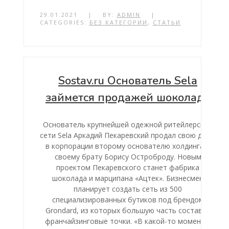
29.01.2021
|
BY:
ADMIN
|
CATEGORIES:
БЕЗ КАТЕГОРИИ
,
СТАТЬИ
Sostav.ru Основатель Sela
займется продажей шоколада
Основатель крупнейшей одежной ритейлерской
сети Sela Аркадий Пекаревский продал свою долю
в корпорации второму основателю холдинга и
своему брату Борису Остроброду. Новым
проектом Пекаревского станет фабрика
шоколада и марципана «Ацтек». Бизнесмен
планирует создать сеть из 500
специализированных бутиков под брендом
Grondard, из которых большую часть составят
франчайзинговые точки. «В какой-то момент я