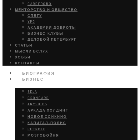
GARDEROBO
МЕНТОРСТВО И ОБЩЕСТВО
СПБГУ
YPO
АКАДЕМИЯ ДОБРОТЫ
БИЗНЕС-КЛУБЫ
ДЕЛОВОЙ ПЕТЕРБУРГ
СТАТЬИ
МЫСЛИ ВСЛУХ
ХОББИ
КОНТАКТЫ
БИОГРАФИЯ
БИЗНЕС
SELA
GRONDARD
ANYSHIPS
АРКАДА ХОЛДИНГ
НОВОЕ СОЙКИНО
КАПИТАЛ-ПОЛИС
PIC’NMIX
МОЗГОБОЙНЯ