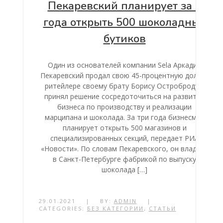
Пекаревский планирует за 3
года открыть 500 шоколадных
бутиков
Один из основателей компании Sela Аркадий
Пекаревский продал свою 45-процентную долю в
ритейлере своему брату Борису Остроброду и
принял решение сосредоточиться на развитии
бизнеса по производству и реализации
марципана и шоколада. За три года бизнесмен
планирует открыть 500 магазинов и
специализированных секций, передает РИА
«Новости». По словам Пекаревского, он владеет
в Санкт-Петербурге фабрикой по выпуску
шоколада […]
29.01.2021
|
BY:
ADMIN
|
CATEGORIES:
БЕЗ КАТЕГОРИИ
,
СТАТЬИ