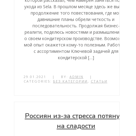
которой рассказал, чем намерен заняться после
ухода из Sela. В прошлом месяце здесь же вышло
продолжение того повествования, где мои
давнишние планы обрели четкость и
последовательность. Продолжая бизнес-
реалити, поделюсь новостями и размышлениями
о своем кондитерском производстве. Возможно,
мой опыт окажется кому-то полезным. Работаем
с ассортиментом Ключевой задачей для
кондитерской […]
29.01.2021
|
BY:
ADMIN
|
CATEGORIES:
БЕЗ КАТЕГОРИИ
,
СТАТЬИ
Россиян из-за стресса потянуло
на сладости