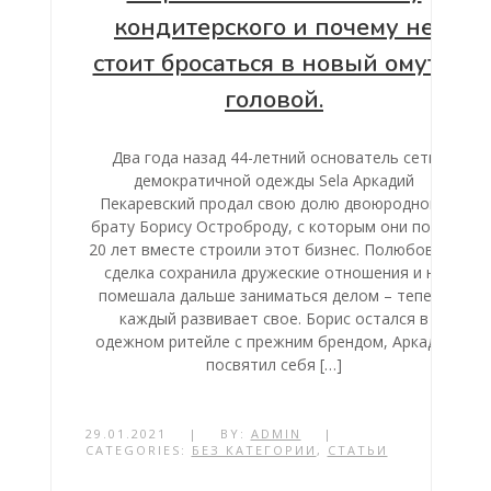
кондитерского и почему не
стоит бросаться в новый омут с
головой.
Два года назад 44-летний основатель сети
демократичной одежды Sela Аркадий
Пекаревский продал свою долю двоюродному
брату Борису Остроброду, с которым они почти
20 лет вместе строили этот бизнес. Полюбовная
сделка сохранила дружеские отношения и не
помешала дальше заниматься делом – теперь
каждый развивает свое. Борис остался в
одежном ритейле с прежним брендом, Аркадий
посвятил себя […]
29.01.2021
|
BY:
ADMIN
|
CATEGORIES:
БЕЗ КАТЕГОРИИ
,
СТАТЬИ