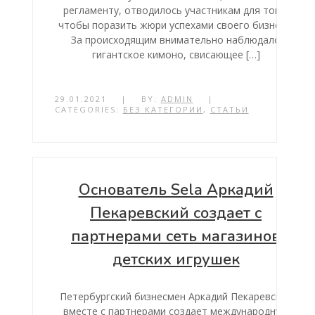
регламенту, отводилось участникам для того,
чтобы поразить жюри успехами своего бизнеса.
За происходящим внимательно наблюдало
гигантское кимоно, свисающее […]
29.01.2021
|
BY:
ADMIN
|
CATEGORIES:
БЕЗ КАТЕГОРИИ
,
СТАТЬИ
Основатель Sela Аркадий
Пекаревский создает с
партнерами сеть магазинов
детских игрушек
Петербургский бизнесмен Аркадий Пекаревский
вместе с партнерами создает международную